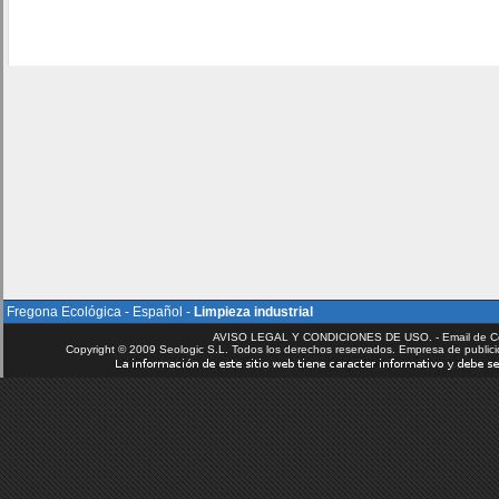
Fregona Ecológica
-
Español
-
Limpieza industrial
AVISO LEGAL Y CONDICIONES DE USO. - Email de C
Copyright © 2009 Seologic S.L. Todos los derechos reservados. Empresa de public