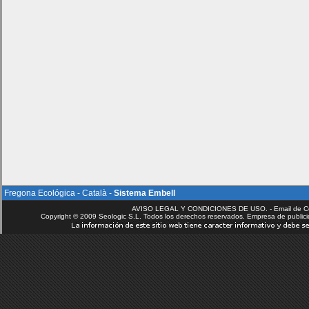
Fregona Ecológica
-
Català
-
Sistema Embell
AVISO LEGAL Y CONDICIONES DE USO. - Email de C
Copyright © 2009 Seologic S.L. Todos los derechos reservados. Empresa de public