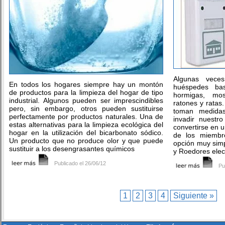
Algunas vece
En todos los hogares siempre hay un montón
huéspedes bas
de productos para la limpieza del hogar de tipo
hormigas, mos
industrial. Algunos pueden ser imprescindibles
ratones y ratas.
pero, sin embargo, otros pueden sustituirse
toman medidas
perfectamente por productos naturales. Una de
invadir nuestr
estas alternativas para la limpieza ecológica del
convertirse en 
hogar en la utilización del bicarbonato sódico.
de los miembro
Un producto que no produce olor y que puede
opción muy simpl
sustituir a los desengrasantes químicos
y Roedores elec
Publicado el 26/06/12
Pu
1
2
3
4
Siguiente »