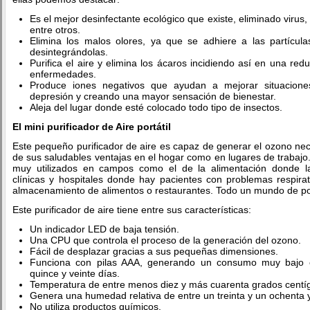
Es el mejor desinfectante ecológico que existe, eliminado virus
entre otros.
Elimina los malos olores, ya que se adhiere a las partícul
desintegrándolas.
Purifica el aire y elimina los ácaros incidiendo así en una red
enfermedades.
Produce iones negativos que ayudan a mejorar situaciones
depresión y creando una mayor sensación de bienestar.
Aleja del lugar donde esté colocado todo tipo de insectos.
El mini purificador de Aire portátil
Este pequeño purificador de aire es capaz de generar el ozono nec
de sus saludables ventajas en el hogar como en lugares de trabaj
muy utilizados en campos como el de la alimentación donde la
clínicas y hospitales donde hay pacientes con problemas respir
almacenamiento de alimentos o restaurantes. Todo un mundo de pos
Este purificador de aire tiene entre sus características:
Un indicador LED de baja tensión.
Una CPU que controla el proceso de la generación del ozono.
Fácil de desplazar gracias a sus pequeñas dimensiones.
Funciona con pilas AAA, generando un consumo muy bajo 
quince y veinte días.
Temperatura de entre menos diez y más cuarenta grados centí
Genera una humedad relativa de entre un treinta y un ochenta y
No utiliza productos químicos.