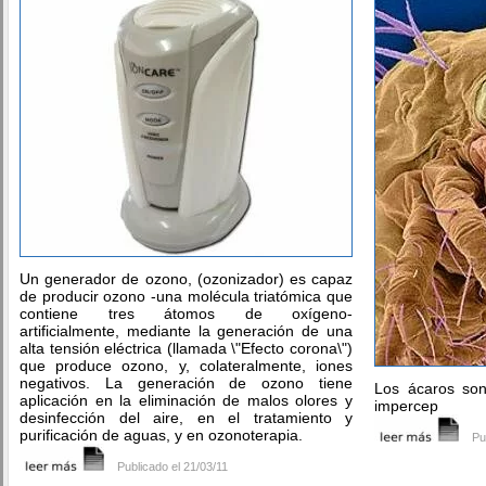
Un generador de ozono, (ozonizador) es capaz
de producir ozono -una molécula triatómica que
contiene tres átomos de oxígeno-
artificialmente, mediante la generación de una
alta tensión eléctrica (llamada \"Efecto corona\")
que produce ozono, y, colateralmente, iones
negativos. La generación de ozono tiene
Los ácaros so
aplicación en la eliminación de malos olores y
impercep
desinfección del aire, en el tratamiento y
purificación de aguas, y en ozonoterapia.
Pu
Publicado el 21/03/11