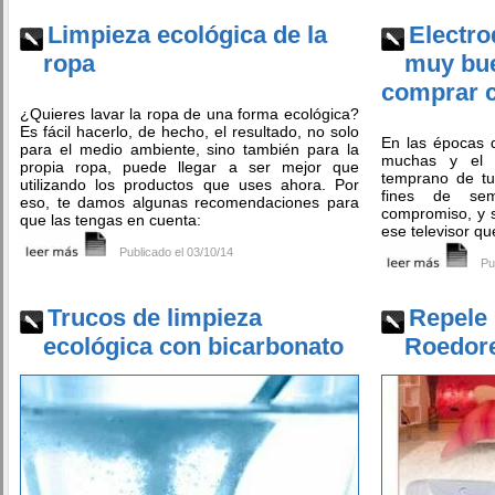
Limpieza ecológica de la
Electro
ropa
muy bue
comprar c
¿Quieres lavar la ropa de una forma ecológica?
Es fácil hacerlo, de hecho, el resultado, no solo
En las épocas q
para el medio ambiente, sino también para la
muchas y el 
propia ropa, puede llegar a ser mejor que
temprano de tu
utilizando los productos que uses ahora. Por
fines de sem
eso, te damos algunas recomendaciones para
compromiso, y 
que las tengas en cuenta:
ese televisor qu
Publicado el 03/10/14
Pu
Trucos de limpieza
Repele 
ecológica con bicarbonato
Roedore